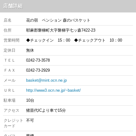
店舗詳細
店名
花の宿 ペンション 森のバスケット
住所
耶麻郡磐梯町大字磐梯字七ッ森7422-23
営業時間
◆チェックイン 15：00 ◆チェックアウト 10：00
定休日
無休
ＴＥＬ
0242-73-3578
ＦＡＸ
0242-73-2929
メール
basket@mint.ocn.ne.jp
ＵＲＬ
http://www3.ocn.ne.jp/~basket/
駐車場
10台
アクセス
猪苗代ICより車で15分
クレジット
不可
カード
タバコ
禁煙