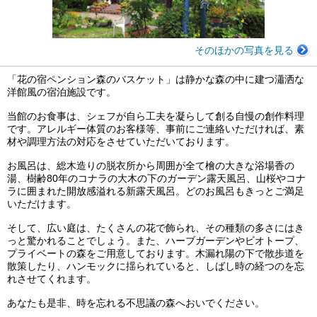
そのほかの写真を見る
「花の宿ペンション森のバスケット」は静かな森の中に建つ瀟洒な
洋館風の宿泊施設です。
当館のお食事は、シェフが自ら工夫を凝らして創る自慢の創作料理
です。アレルギー体質のお客様等、事前にご連絡いただければ、素
材や調理方法の対応をさせていただいております。
お風呂は、総木造りの脱衣所から周囲が全て檜の大きな浴場香の
湯、樹齢80年のコナラの大木の下のガーデン露天風呂、山桜やコナ
ラに囲まれた開放感溢れる新露天風呂。どのお風呂もきっとご満足
いただけます。
そして、広い庭は、たくさんの花で飾られ、その種類の多さにはき
っと驚かれることでしょう。また、ハーブガーデンやビオトープ、
プライベートの森をご用意しております。木漏れ陽の下で散歩道を
散策したり、ハンモックに揺られていると、しばし時の経つのを忘
れさせてくれます。
あなたも是非、時を忘れる不思議の森へおいでください。