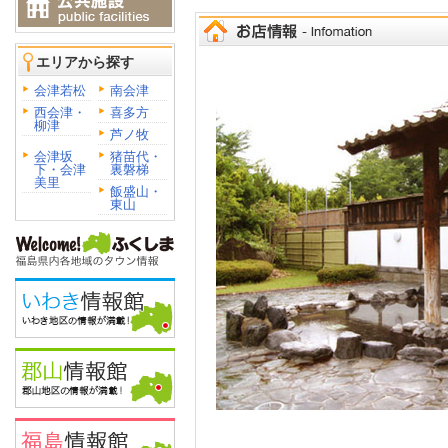
エリアから探す
会津若松
南会津
西会津・
喜多方
柳津
芦ノ牧
会津坂
猪苗代・
下・会津
裏磐梯
美里
飯盛山・
東山