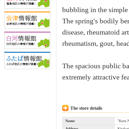
bubbling in the simple
The spring's bodily bene
disease, rheumatoid art
rheumatism, gout, head
The spacious public bat
extremely attractive fea
The store details
Name
"Kura 
Address
Kitaka