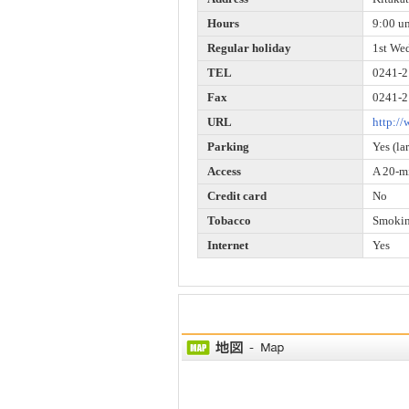
Hours
9:00 un
Regular holiday
1st We
TEL
0241-2
Fax
0241-2
URL
http://
Parking
Yes (la
Access
A 20-mi
Credit card
No
Tobacco
Smoking
Internet
Yes