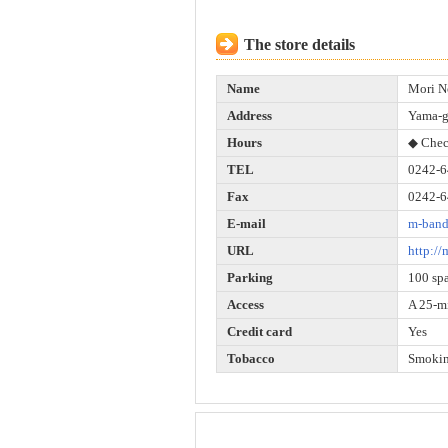
The store details
Name
Mori N
Address
Yama-g
Hours
◆ Chec
TEL
0242-6
Fax
0242-6
E-mail
m-band
URL
http://
Parking
100 sp
Access
A 25-mi
Credit card
Yes
Tobacco
Smokin