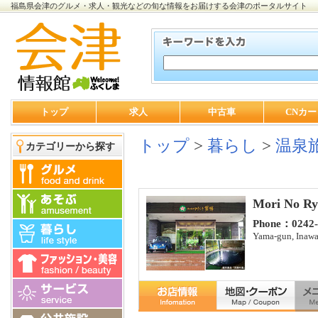
福島県会津のグルメ・求人・観光などの旬な情報をお届けする会津のポータルサイト
トップ
求人
中古車
CNカー
トップ
>
暮らし
>
温泉
カテゴリーから探す
Mori No Ry
Phone：0242‐
Yama-gun, Inawa