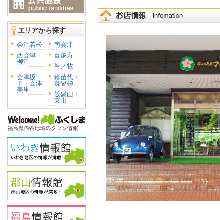
エリアから探す
会津若松
南会津
西会津・
喜多方
柳津
芦ノ牧
会津坂
猪苗代・
下・会津
裏磐梯
美里
飯盛山・
東山