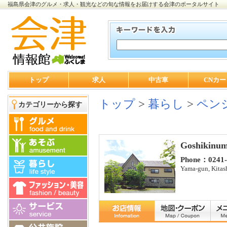
福島県会津のグルメ・求人・観光などの旬な情報をお届けする会津のポータルサイト
トップ
求人
中古車
CNカー
トップ
>
暮らし
>
ペン
カテゴリーから探す
Goshikinum
Phone：0241-
Yama-gun, Kitas