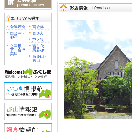
エリアから探す
会津若松
南会津
西会津・
喜多方
柳津
芦ノ牧
会津坂
猪苗代・
下・会津
裏磐梯
美里
飯盛山・
東山