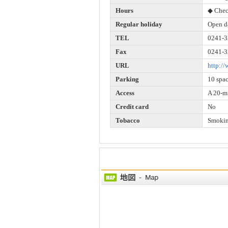
Hours
◆ Chec
Regular holiday
Open d
TEL
0241-3
Fax
0241-3
URL
http:/
Parking
10 spa
Access
A 20-mi
Credit card
No
Tobacco
Smokin