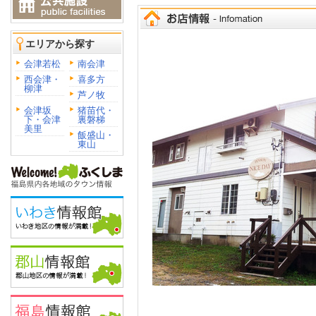
エリアから探す
会津若松
南会津
西会津・
喜多方
柳津
芦ノ牧
会津坂
猪苗代・
下・会津
裏磐梯
美里
飯盛山・
東山