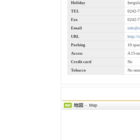
Holiday
Irregul
TEL
0242-7
Fax
0242-7
Email
info@s
URL
http://
Parking
10 spa
Access
A 15-mi
Credit card
No
Tobacco
No smo