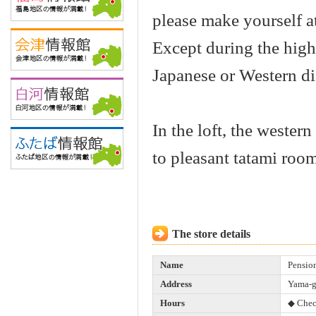
please make yourself a
Except during the high
Japanese or Western di
In the loft, the wester
to pleasant tatami room
The store details
Name
Pensio
Address
Yama-g
Hours
◆ Chec