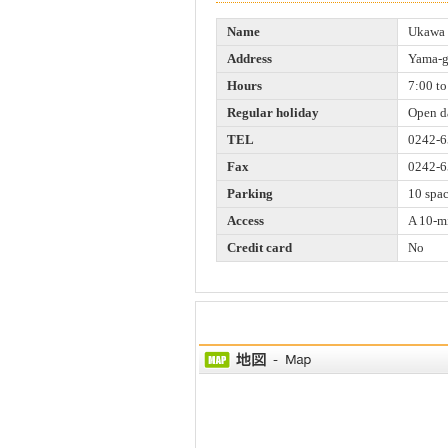
Name
Ukawa 
Address
Yama-g
Hours
7:00 to
Regular holiday
Open d
TEL
0242-6
Fax
0242-6
Parking
10 spa
Access
A 10-mi
Credit card
No