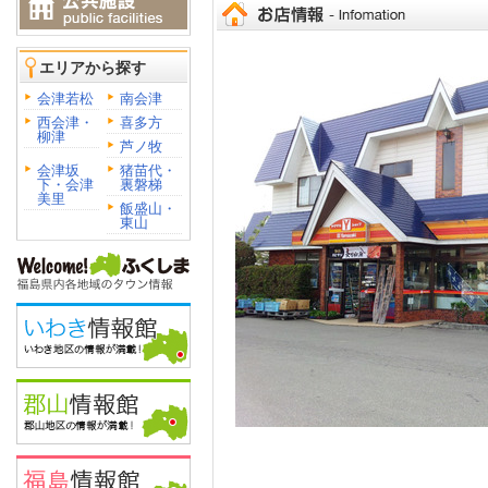
エリアから探す
会津若松
南会津
西会津・
喜多方
柳津
芦ノ牧
会津坂
猪苗代・
下・会津
裏磐梯
美里
飯盛山・
東山