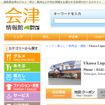
福島県会津のグルメ・求人・観光などの旬な情報をお届けする会津のポータルサイト
トップ
求人
中古車
CNカー
トップ
>
暮らし
>
飲料品
>
酒販
>
Ukawa Liquo
カテゴリーから探す
Ukawa Liq
Phone：0242‐
Yama-gun, Inawa