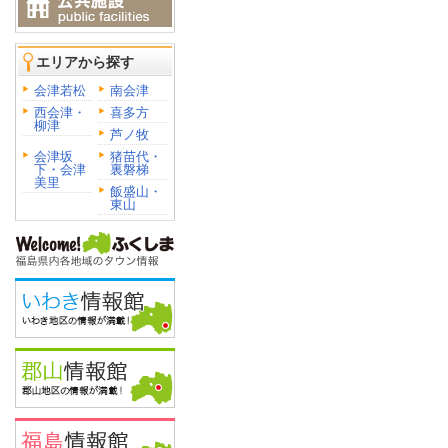
エリアから探す
会津若松
南会津
西会津・
喜多方
柳津
芦ノ牧
会津坂
猪苗代・
下・会津
裏磐梯
美里
飯盛山・
東山