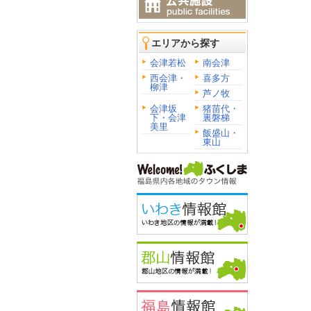
エリアから探す
会津若松
南会津
西会津・
喜多方
柳津
芦ノ牧
会津坂
猪苗代・
下・会津
裏磐梯
美里
飯盛山・
東山