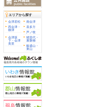
エリアから探す
会津若松
南会津
西会津・
喜多方
柳津
芦ノ牧
会津坂
猪苗代・
下・会津
裏磐梯
美里
飯盛山・
東山