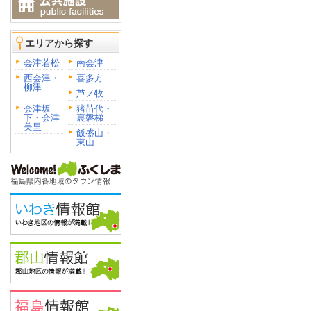
エリアから探す
会津若松
南会津
西会津・
喜多方
柳津
芦ノ牧
会津坂
猪苗代・
下・会津
裏磐梯
美里
飯盛山・
東山