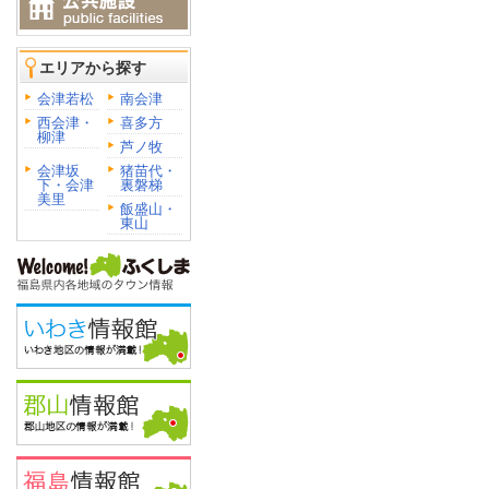
エリアから探す
会津若松
南会津
西会津・
喜多方
柳津
芦ノ牧
会津坂
猪苗代・
下・会津
裏磐梯
美里
飯盛山・
東山