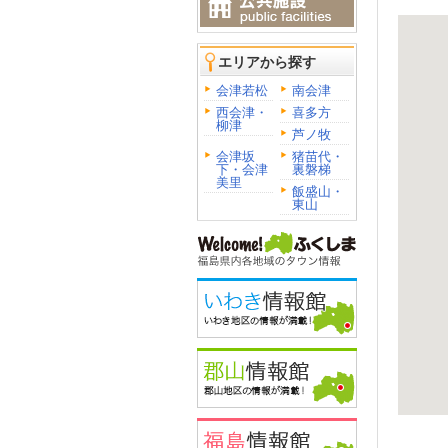
エリアから探す
会津若松
南会津
西会津・
喜多方
柳津
芦ノ牧
会津坂
猪苗代・
下・会津
裏磐梯
美里
飯盛山・
東山