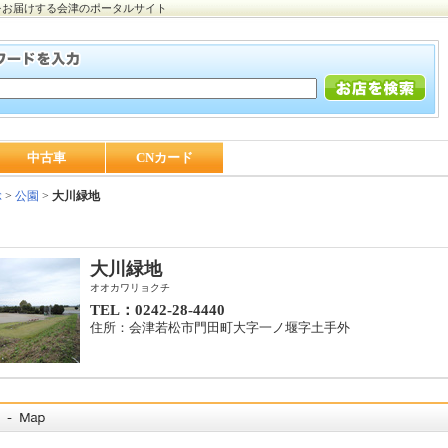
をお届けする会津のポータルサイト
中古車
CNカード
ぶ
>
公園
>
大川緑地
大川緑地
オオカワリョクチ
TEL：0242-28-4440
住所：会津若松市門田町大字一ノ堰字土手外