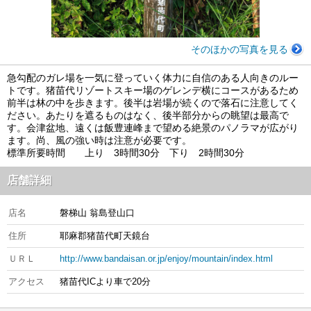
そのほかの写真を見る
急勾配のガレ場を一気に登っていく体力に自信のある人向きのルー
トです。猪苗代リゾートスキー場のゲレンデ横にコースがあるため
前半は林の中を歩きます。後半は岩場が続くので落石に注意してく
ださい。あたりを遮るものはなく、後半部分からの眺望は最高で
す。会津盆地、遠くは飯豊連峰まで望める絶景のパノラマが広がり
ます。尚、風の強い時は注意が必要です。
標準所要時間 上り 3時間30分 下り 2時間30分
店舗詳細
店名
磐梯山 翁島登山口
住所
耶麻郡猪苗代町天鏡台
ＵＲＬ
http://www.bandaisan.or.jp/enjoy/mountain/index.html
アクセス
猪苗代ICより車で20分