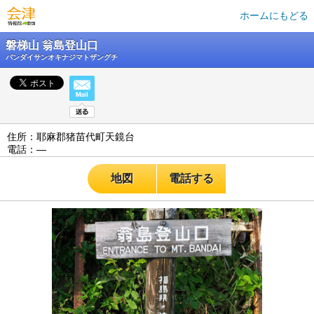
ホームにもどる
磐梯山 翁島登山口
バンダイサンオキナジマトザングチ
住所：耶麻郡猪苗代町天鏡台
電話：―
地図
電話する