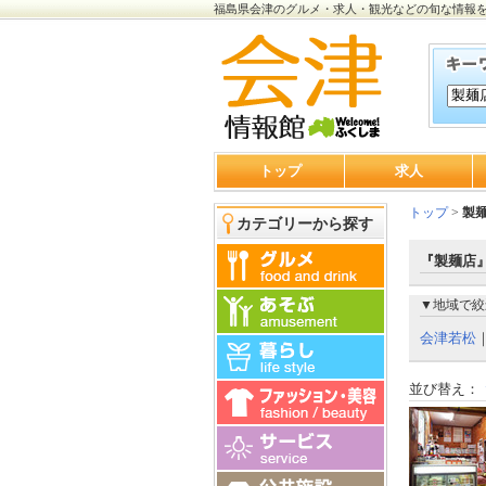
福島県会津のグルメ・求人・観光などの旬な情報
トップ
求人
トップ
>
製
カテゴリーから探す
『製麺店』
▼地域で絞
会津若松
並び替え：