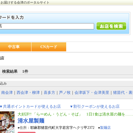
をお届けする会津のポータルサイト
中古車
CNカード
麺店
 検索結果 1件
込み
｜
南会津
｜
西会津・柳津
｜
喜多方
｜
芦ノ牧
｜
会津坂下・会津美里
｜
猪苗代・裏
▼共通ポイントカードが使えるお店
▼割引クーポンが使えるお店
大好評!! 「らーめん・うどん・そば」 1日1食は清水屋の麺を……
清水屋製麺
●住所：
耶麻郡猪苗代町大字若宮字ヘクリ甲2372
●
製麺店