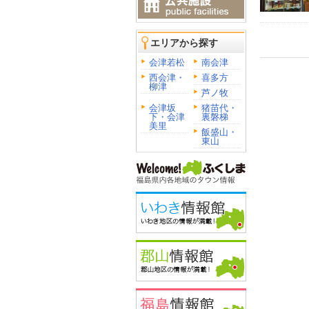
エリアから探す
会津若松
南会津
西会津・
喜多方
柳津
芦ノ牧
会津坂
猪苗代・
下・会津
裏磐梯
美里
飯盛山・
東山