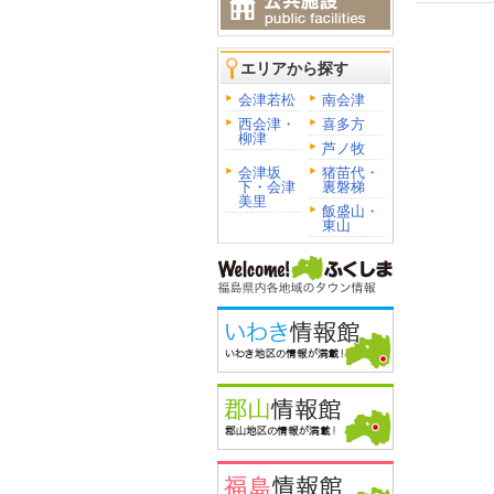
エリアから探す
会津若松
南会津
西会津・
喜多方
柳津
芦ノ牧
会津坂
猪苗代・
下・会津
裏磐梯
美里
飯盛山・
東山