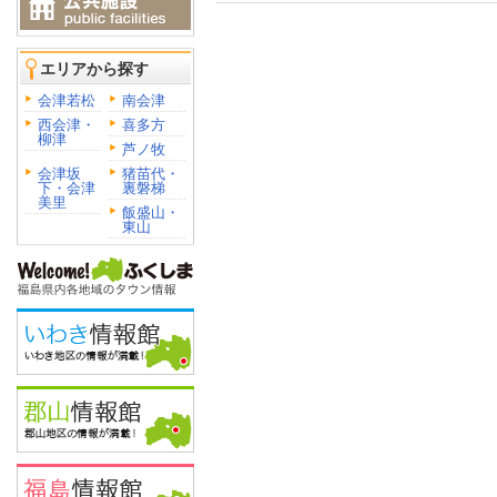
エリアから探す
会津若松
南会津
西会津・
喜多方
柳津
芦ノ牧
会津坂
猪苗代・
下・会津
裏磐梯
美里
飯盛山・
東山