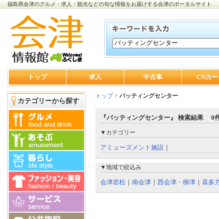
福島県会津のグルメ・求人・観光などの旬な情報をお届けする会津のポータルサイト
トップ
求人
中古車
CNカー
トップ
>
バッティングセンター
カテゴリーから探す
『バッティングセンター』 検索結果 0
▼カテゴリー
アミューズメント施設
｜
▼地域で絞込み
会津若松
｜
南会津
｜
西会津・柳津
｜
喜多