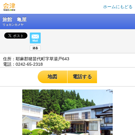
ホームにもどる
旅館 亀屋
リョカンカメヤ
住所：耶麻郡猪苗代町字草湯戸643
電話：0242-65-2318
地図
電話する