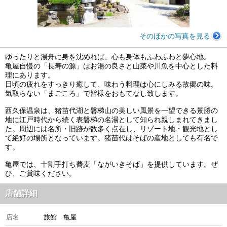
そのほかの写真を見る
ゆったりと湯舟に身を沈めれば、心も身体もふわふわと夢心地。
亀屋自慢の「長寿の源」はお湯の良さと山菜や川魚を中心とした料
理にあります。
日頃の疲れをすっきり癒して、味わう料理は心にしみる故郷の味。
気取らない「まごころ」で皆様をおもてなし致します。
西久保温泉は、猪苗代湖と磐梯山の美しい風景を一望できる景勝の
地に江戸時代から続く表磐梯の名湯として知られ親しまれてきまし
た。周辺には名所・旧跡が数多く点在し、リゾート地・観光地とし
て絶好の場所となっています。猪苗代はそばの産地としても有名で
す。
亀屋では、十割手打ち蕎麦「ながいきそば」を提供しています。ぜ
ひ、ご賞味ください。
店舗詳細
店名
旅館 亀屋