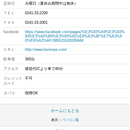
定休日
火曜日（夏休み期間中は無休）
ＴＥＬ
0241-33-2200
ＦＡＸ
0241-33-2001
facebook
https://www.facebook.com/pages/%E3%83%A9%E3%83%
93%E3%82%B9%E3%83%91%E8%A3%8F%E7%A3%9
0%E6%A2%AF/385531628195944
ＵＲＬ
http://www.laviespa.com/
駐車場
300台
アクセス
猪苗代ICより車で40分
クレジット
不可
カード
タバコ
喫煙OK
ホームにもどる
表示：
パソコン版