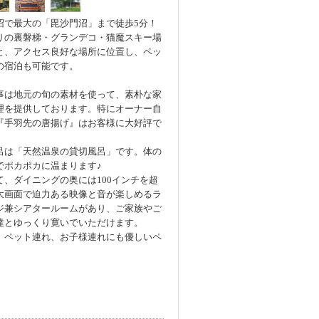
沼で最大の「毘沙門沼」まで徒歩5分！
りの裏磐梯・グランデコ・猫魔スキー場
と、アクセス良好な場所に位置し、ペッ
の宿泊も可能です。
事は地元の旬の素材を使って、素朴な家
理を提供しております。特にオーナー自
『手羽先の唐揚げ』はお客様に大好評で
呂は「天然温泉の貸切風呂」です。体の
でポカポカに温まります♪
て、ダイニングの奥には100インチを超
大画面で迫力ある映像と音が楽しめるラ
ジ兼シアタールームがあり、ご家族やご
達とゆっくり寛いでいただけます。
、ペット連れ、お子様連れにも優しいペ