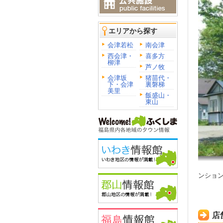
エリアから探す
会津若松
南会津
西会津・
喜多方
柳津
芦ノ牧
会津坂
猪苗代・
下・会津
裏磐梯
美里
飯盛山・
東山
ンショ
店