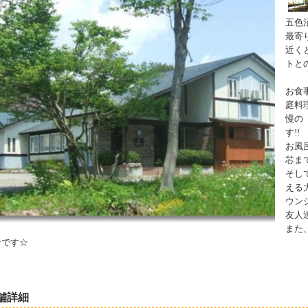
五色
最寄
近く
トと
お食
庭料
慢の
す!!
お風
芯ま
そし
える
ウン
友人
また
ンです☆
舗詳細