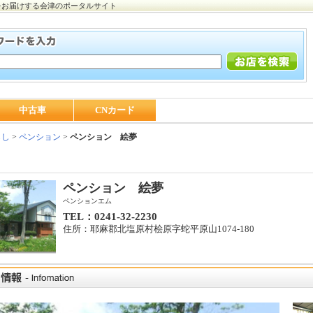
をお届けする会津のポータルサイト
中古車
CNカード
らし
>
ペンション
>
ペンション 絵夢
ペンション 絵夢
ペンションエム
TEL：0241‐32‐2230
住所：耶麻郡北塩原村桧原字蛇平原山1074‐180