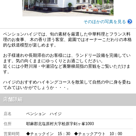
そのほかの写真を見る
ペンションハイジでは、旬の素材を厳選した中華料理とフランス料
理のお食事、 木の香り漂う客室、庭園ではオーナーこだわりの本格
的な鉄道模型が楽しめます。
お子様連れや長期滞在のお客様には、ランドリー設備を完備してい
ます。気の向くままにゆっくりとお過ごしください。
近くには小野川湖・中瀬沼など裏磐梯屈指の景観をご覧いただけま
す。
ハイジのおすすめハイキングコースを散策して自然の中に身を委ね
てみてはいかがでしょうか・・・。
店舗詳細
店名
ペンション ハイジ
住所
耶麻郡北塩原村大字桧原字剣ヶ峯1093
営業時間
◆チェックイン 15：30 ◆チェックアウト 10：00