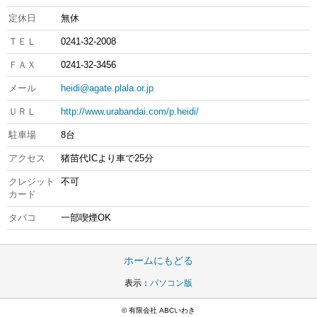
定休日
無休
ＴＥＬ
0241-32-2008
ＦＡＸ
0241-32-3456
メール
heidi@agate.plala.or.jp
ＵＲＬ
http://www.urabandai.com/p.heidi/
駐車場
8台
アクセス
猪苗代ICより車で25分
クレジット
不可
カード
タバコ
一部喫煙OK
ホームにもどる
表示：
パソコン版
© 有限会社 ABCいわき