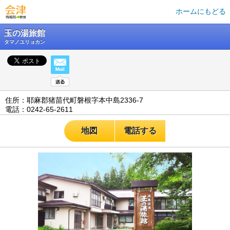
ホームにもどる
玉の湯旅館
タマノユリョカン
住所：耶麻郡猪苗代町磐根字本中島2336‐7
電話：0242‐65‐2611
地図
電話する