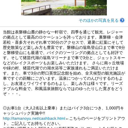
そのほかの写真を見る
当館は表磐梯山麓の静かな一軒宿で、四季を通じて観光、レジャー
の拠点として最高のロケーションを誇っております。裏磐梯・会津
若松・喜多方それぞれ車で30分のアクセスで、避暑に紅葉にそして
歴史散策など楽しみ方も豊富です。磐梯山の翁島登山口まで車で8分
と磐梯登山にも最適で、バイクのツーリングの拠点としても好評で
す。そして猪苗代湖の翁島マリーナまで車で3分と、ジェットスキー
などのレイクスポーツもお楽しみいただけます。 さらに南ヶ丘牧場
や緑の村、猪苗代湖での湖水浴等ご家族連れもご満足いただけま
す。また、車で3分の野口英世記念館を始め、全天候型の観光施設が
車ですぐの距離にございます。温泉につかってのんびりするのもよ
し、お友達とワイワイするのもよし、楽しみ方は様々です。リーズ
ナブルな料金で、和風温泉旅館ならではのゆったりした寛ぎをどう
ぞ・・・。
◎お車1台（大人2名以上乗車）またはバイク3台につき、1,000円キ
ャッシュバック実施中!!
http://tamanoyu.net/cashback.html
←こちらのページをプリントアウ
ト、ご記入してお持ちください。