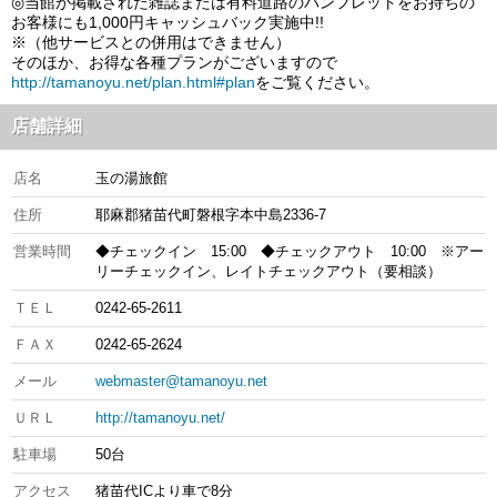
◎当館が掲載された雑誌または有料道路のパンフレットをお持ちの
お客様にも1,000円キャッシュバック実施中!!
※（他サービスとの併用はできません）
そのほか、お得な各種プランがございますので
http://tamanoyu.net/plan.html#plan
をご覧ください。
店舗詳細
店名
玉の湯旅館
住所
耶麻郡猪苗代町磐根字本中島2336‐7
営業時間
◆チェックイン 15:00 ◆チェックアウト 10:00 ※アー
リーチェックイン、レイトチェックアウト（要相談）
ＴＥＬ
0242‐65‐2611
ＦＡＸ
0242‐65‐2624
メール
webmaster@tamanoyu.net
ＵＲＬ
http://tamanoyu.net/
駐車場
50台
アクセス
猪苗代ICより車で8分