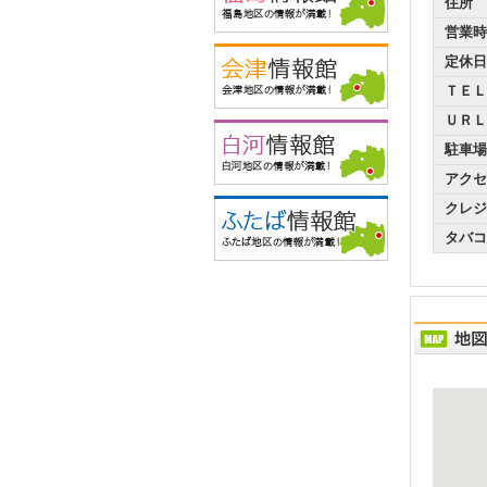
住所
営業時
定休日
ＴＥＬ
ＵＲＬ
駐車場
アクセ
クレジ
タバコ