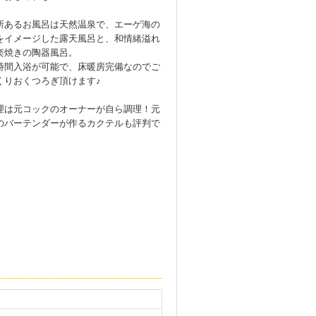
所あるお風呂は天然温泉で、エーゲ海の
をイメージした露天風呂と、和情緒溢れ
楽焼きの陶器風呂。
時間入浴が可能で、床暖房完備なのでご
くりおくつろぎ頂けます♪
理は元コックのオーナーが自ら調理！元
のバーテンダーが作るカクテルも評判で