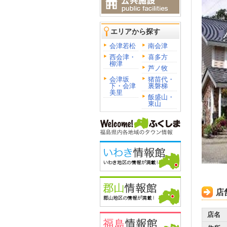
エリアから探す
会津若松
南会津
西会津・
喜多方
柳津
芦ノ牧
会津坂
猪苗代・
下・会津
裏磐梯
美里
飯盛山・
東山
店
店名