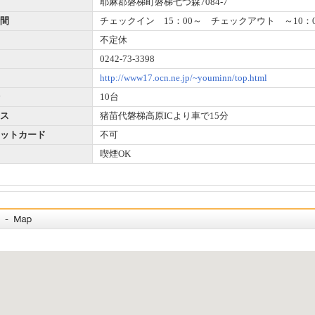
耶麻郡磐梯町磐梯七つ森7084-7
間
チェックイン 15：00～ チェックアウト ～10：00
不定休
0242‐73‐3398
http://www17.ocn.ne.jp/~youminn/top.html
10台
ス
猪苗代磐梯高原ICより車で15分
ットカード
不可
喫煙OK