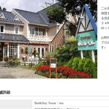
二か
洞窟
る信
２４
ゆっ
お料
プロ
す♪
舗詳細
Bar&Stay Youm・inn