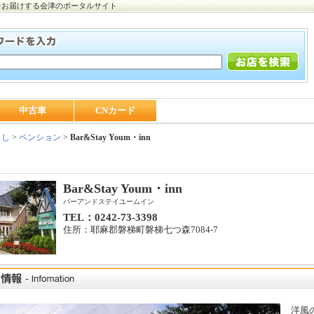
をお届けする会津のポータルサイト
中古車
CNカード
らし
>
ペンション
>
Bar&Stay Youm・inn
Bar&Stay Youm・inn
バーアンドステイユームイン
TEL：0242‐73‐3398
住所：耶麻郡磐梯町磐梯七つ森7084-7
洋風