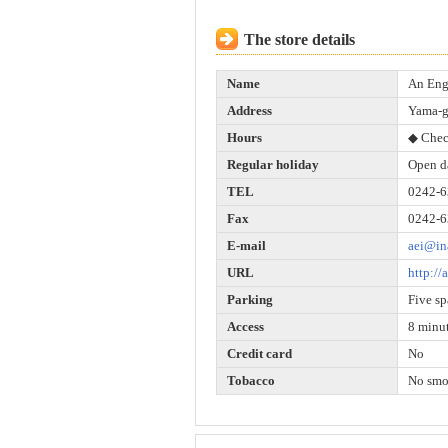
The store details
Name
An Eng
Address
Yama-g
Hours
◆ Chec
Regular holiday
Open d
TEL
0242-6
Fax
0242-6
E-mail
aei@in
URL
http://
Parking
Five sp
Access
8 minut
Credit card
No
Tobacco
No smo