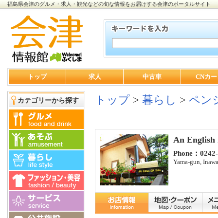
福島県会津のグルメ・求人・観光などの旬な情報をお届けする会津のポータルサイト
トップ
求人
中古車
CNカー
トップ
>
暮らし
>
ペン
カテゴリーから探す
An English
Phone：0242‐
Yama-gun, Inawa