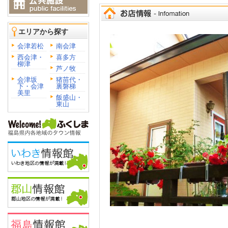
エリアから探す
会津若松
南会津
西会津・
喜多方
柳津
芦ノ牧
会津坂
猪苗代・
下・会津
裏磐梯
美里
飯盛山・
東山