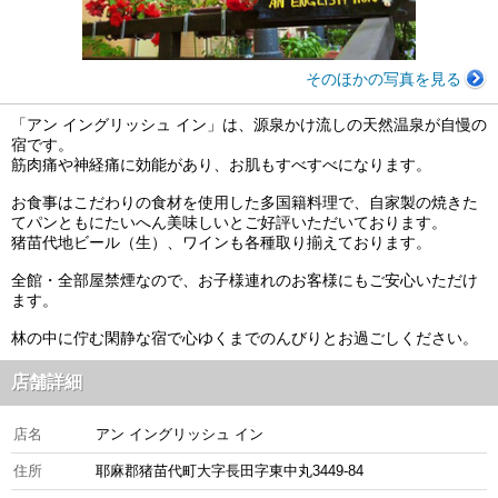
そのほかの写真を見る
「アン イングリッシュ イン」は、源泉かけ流しの天然温泉が自慢の
宿です。
筋肉痛や神経痛に効能があり、お肌もすべすべになります。
お食事はこだわりの食材を使用した多国籍料理で、自家製の焼きた
てパンともにたいへん美味しいとご好評いただいております。
猪苗代地ビール（生）、ワインも各種取り揃えております。
全館・全部屋禁煙なので、お子様連れのお客様にもご安心いただけ
ます。
林の中に佇む閑静な宿で心ゆくまでのんびりとお過ごしください。
店舗詳細
店名
アン イングリッシュ イン
住所
耶麻郡猪苗代町大字長田字東中丸3449-84