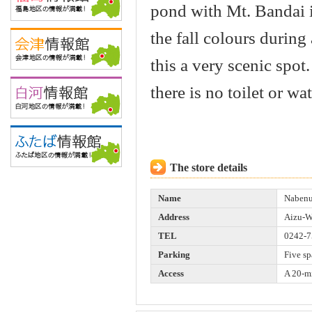
pond with Mt. Bandai 
the fall colours durin
this a very scenic spot
there is no toilet or wat
The store details
Name
Naben
Address
Aizu-W
TEL
0242-7
Parking
Five sp
Access
A 20-m