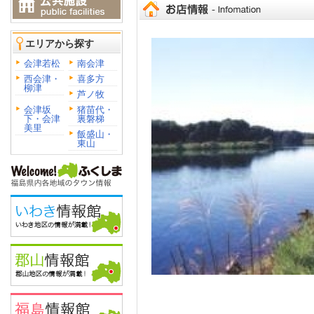
エリアから探す
会津若松
南会津
西会津・
喜多方
柳津
芦ノ牧
会津坂
猪苗代・
下・会津
裏磐梯
美里
飯盛山・
東山