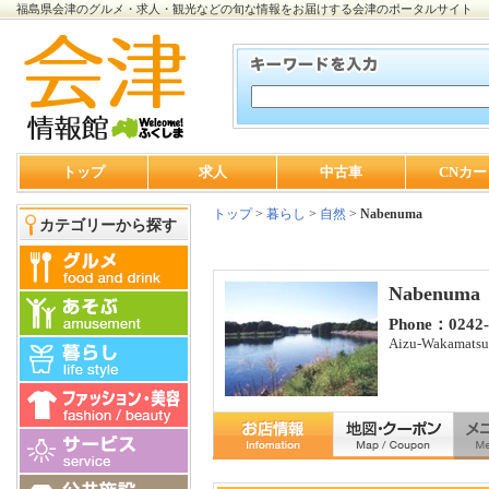
福島県会津のグルメ・求人・観光などの旬な情報をお届けする会津のポータルサイト
トップ
求人
中古車
CNカー
トップ
>
暮らし
>
自然
>
Nabenuma
カテゴリーから探す
Nabenuma
Phone：02
Aizu-Wakamatsu 