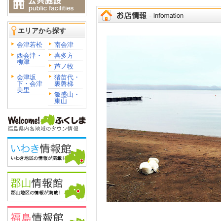
エリアから探す
会津若松
南会津
西会津・
喜多方
柳津
芦ノ牧
会津坂
猪苗代・
下・会津
裏磐梯
美里
飯盛山・
東山