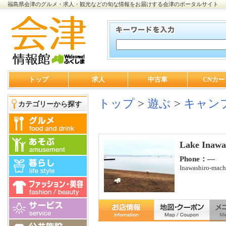
福島県会津のグルメ・求人・観光などの旬な情報をお届けする会津のポータルサイト
トップ
求人
中古車
CNカー
トップ
>
遊ぶ
>
キャン
カテゴリーから探す
Lake Inawa
Phone：―
Inawashiro-mach