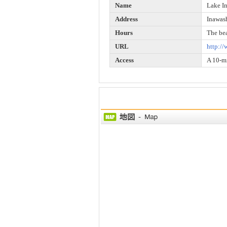
Name
Lake I
Address
Inawas
Hours
The bea
URL
http://
Access
A 10-mi