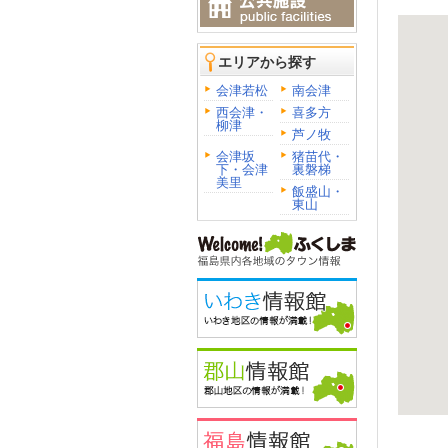
エリアから探す
会津若松
南会津
西会津・
喜多方
柳津
芦ノ牧
会津坂
猪苗代・
下・会津
裏磐梯
美里
飯盛山・
東山