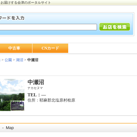
をお届けする会津のポータルサイト
中古車
CNカード
ぶ
>
公園
>
湖沼
>
中瀬沼
中瀬沼
ナカセヌマ
TEL：―
住所：耶麻郡北塩原村桧原