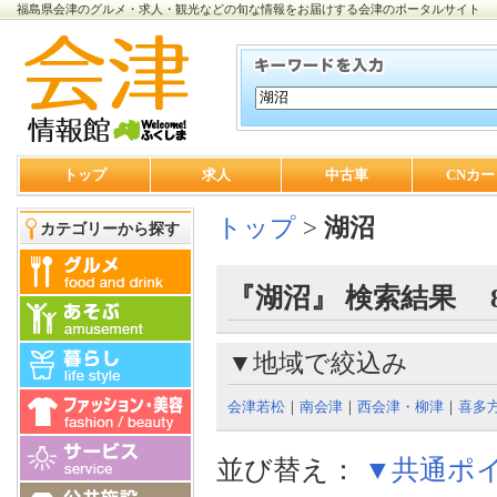
福島県会津のグルメ・求人・観光などの旬な情報をお届けする会津のポータルサイト
トップ
求人
中古車
CNカー
トップ
>
湖沼
カテゴリーから探す
『湖沼』 検索結果 
▼地域で絞込み
会津若松
｜
南会津
｜
西会津・柳津
｜
喜多
並び替え：
▼共通ポ