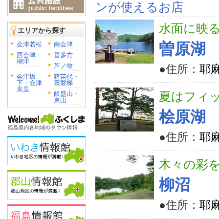
ンが使えるお店
水面に映
エリアから探す
会津若松
南会津
曽原湖
西会津・
喜多方
柳津
芦ノ牧
●住所：
耶
会津坂
猪苗代・
下・会津
裏磐梯
美里
飯盛山・
夏はフィ
東山
桧原湖
●住所：
耶
木々の彩
柳沼
●住所：
耶