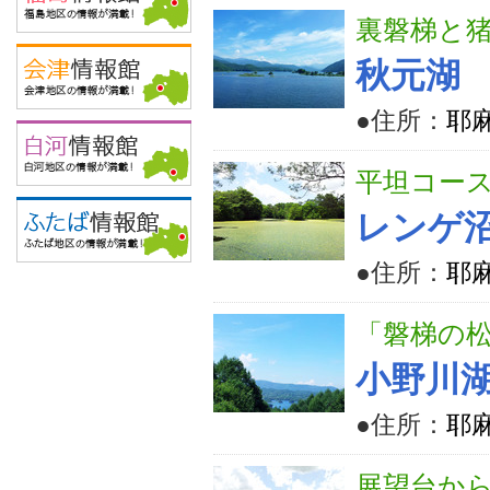
裏磐梯と
秋元湖
●住所：
耶
平坦コー
レンゲ
●住所：
耶
「磐梯の
小野川
●住所：
耶
展望台か