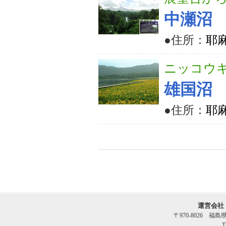
中瀬沼
●住所：
耶
ニッコウ
雄国沼
●住所：
耶
運営会社
〒970-8026 福
T