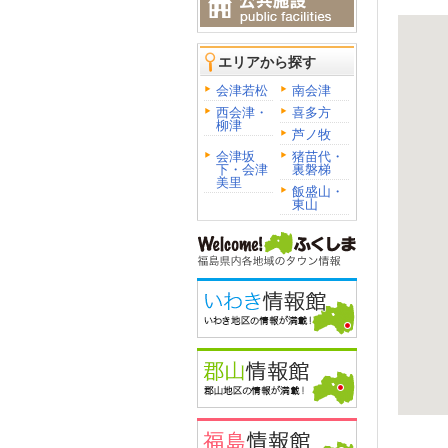
エリアから探す
会津若松
南会津
西会津・
喜多方
柳津
芦ノ牧
会津坂
猪苗代・
下・会津
裏磐梯
美里
飯盛山・
東山