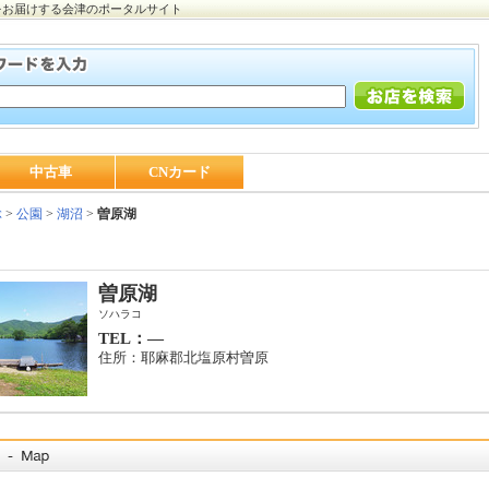
をお届けする会津のポータルサイト
中古車
CNカード
ぶ
>
公園
>
湖沼
>
曽原湖
曽原湖
ソハラコ
TEL：―
住所：耶麻郡北塩原村曽原