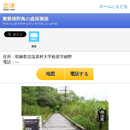
ホームにもどる
裏磐梯野鳥の森探勝路
ウラバンダイヤチョウノモリタンショウロ
住所：耶麻郡北塩原村大字桧原字細野
電話：―
地図
電話する