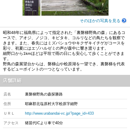
そのほかの写真を見る
昭和48年に福島県によって指定された「裏磐梯野鳥の森」にあるコ
ースで、アオジ、ノジコ、キビタキ、コルリなどの鳥たちを観察で
きます。また、春先にはミズバショウやキクザキイチゲがコースを
彩り、初夏にはエゾハルゼミの声が森中に響き渡ります。
細野口から1kmほどは平坦で雨の日にも安心して歩くことができま
す。
野鳥の森展望台からは、磐梯山や桧原湖を一望でき、裏磐梯を代表
するビューポイントの一つとなっています。
店舗詳細
店名
裏磐梯野鳥の森探勝路
住所
耶麻郡北塩原村大字桧原字細野
ＵＲＬ
http://www.urabandai-vc.jp/?page_id=433
アクセス
猪苗代ICより車で40分