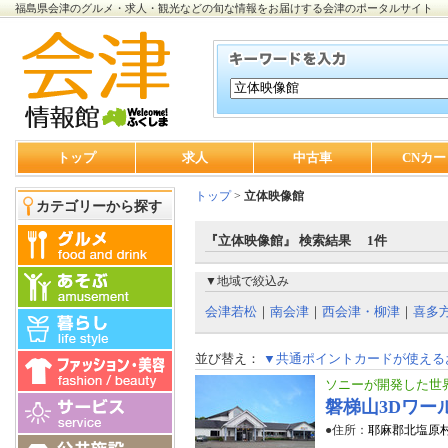
福島県会津のグルメ・求人・観光などの旬な情報をお届けする会津のポータルサイト
トップ
求人
中古車
CNカー
トップ
>
立体映像館
カテゴリーから探す
『立体映像館』 検索結果 1件
▼地域で絞込み
会津若松
｜
南会津
｜
西会津・柳津
｜
喜多
並び替え：
▼共通ポイントカードが使える
ソニーが開発した世
磐梯山3Dワー
●住所：
耶麻郡北塩原村桧