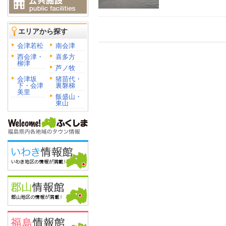
エリアから探す
会津若松
南会津
西会津・
喜多方
柳津
芦ノ牧
会津坂
猪苗代・
下・会津
裏磐梯
美里
飯盛山・
東山