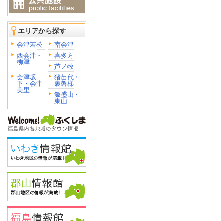
エリアから探す
会津若松
南会津
西会津・
喜多方
柳津
芦ノ牧
会津坂
猪苗代・
下・会津
裏磐梯
美里
飯盛山・
東山