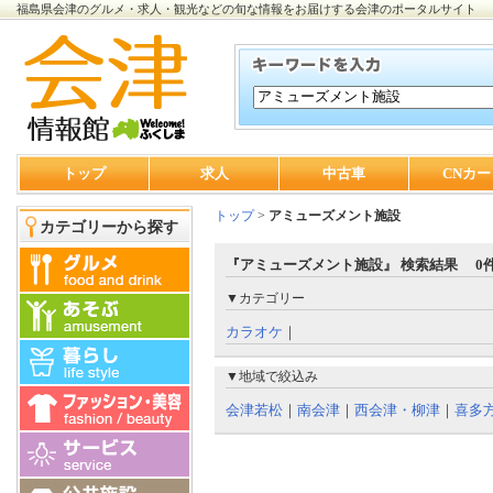
福島県会津のグルメ・求人・観光などの旬な情報をお届けする会津のポータルサイト
トップ
求人
中古車
CNカー
トップ
>
アミューズメント施設
カテゴリーから探す
『アミューズメント施設』 検索結果 0
▼カテゴリー
カラオケ
｜
▼地域で絞込み
会津若松
｜
南会津
｜
西会津・柳津
｜
喜多