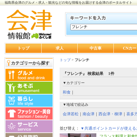
福島県会津のグルメ・求人・観光などの旬な情報をお届けする会津のポータルサイト
トップ
求人
中古車
CNカー
トップ
>
フレンチ
カテゴリーから探す
『フレンチ』 検索結果 1件
▼カテゴリー
和食
｜
▼地域で絞込み
会津若松
｜
南会津
｜
西会津・柳津
｜
喜多
並び替え：
▼共通ポイントカードが使える
フランス料理と和食