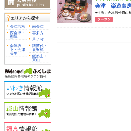
会津 楽遊食房 
●住所：
会津若松市山鹿町
エリアから探す
会津若松
南会津
西会津・
喜多方
柳津
芦ノ牧
会津坂
猪苗代・
下・会津
裏磐梯
美里
飯盛山・
東山