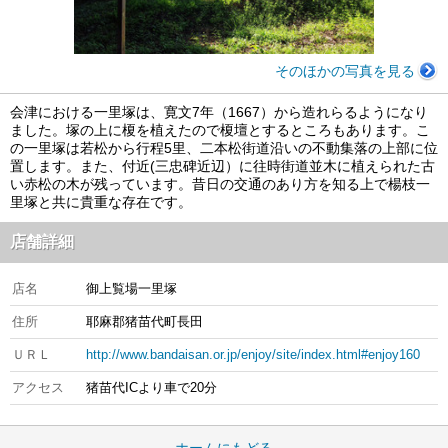
そのほかの写真を見る
会津における一里塚は、寛文7年（1667）から造れらるようになり
ました。塚の上に榎を植えたので榎壇とするところもあります。こ
の一里塚は若松から行程5里、二本松街道沿いの不動集落の上部に位
置します。また、付近(三忠碑近辺）に往時街道並木に植えられた古
い赤松の木が残っています。昔日の交通のあり方を知る上で楊枝一
里塚と共に貴重な存在です。
店舗詳細
店名
御上覧場一里塚
住所
耶麻郡猪苗代町長田
ＵＲＬ
http://www.bandaisan.or.jp/enjoy/site/index.html#enjoy160
アクセス
猪苗代ICより車で20分