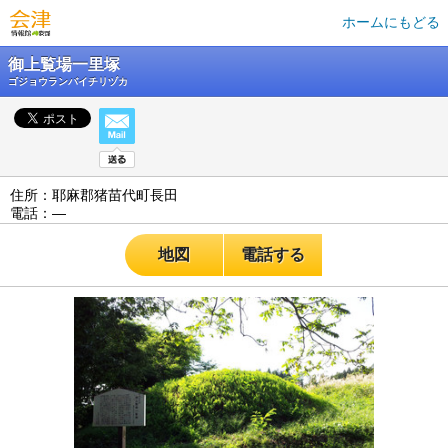
ホームにもどる
御上覧場一里塚
ゴジョウランバイチリヅカ
住所：耶麻郡猪苗代町長田
電話：―
地図
電話する