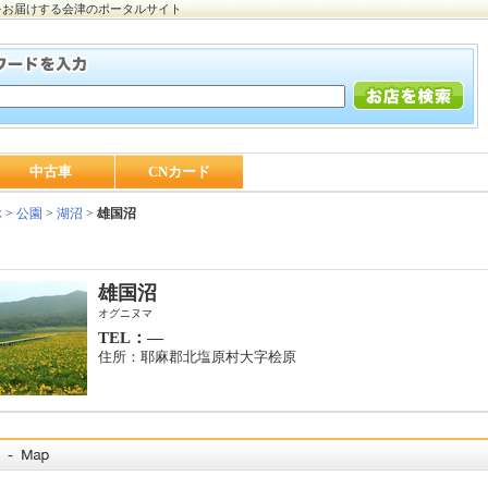
をお届けする会津のポータルサイト
中古車
CNカード
ぶ
>
公園
>
湖沼
>
雄国沼
雄国沼
オグニヌマ
TEL：―
住所：耶麻郡北塩原村大字桧原