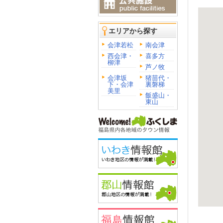
エリアから探す
会津若松
南会津
西会津・
喜多方
柳津
芦ノ牧
会津坂
猪苗代・
下・会津
裏磐梯
美里
飯盛山・
東山