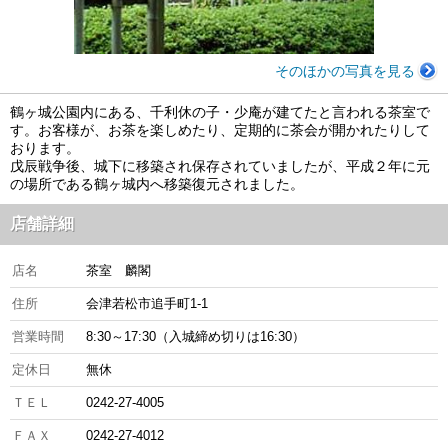
そのほかの写真を見る
鶴ヶ城公園内にある、千利休の子・少庵が建てたと言われる茶室で
す。お客様が、お茶を楽しめたり、定期的に茶会が開かれたりして
おります。
戊辰戦争後、城下に移築され保存されていましたが、平成２年に元
の場所である鶴ヶ城内へ移築復元されました。
店舗詳細
店名
茶室 麟閣
住所
会津若松市追手町1-1
営業時間
8:30～17:30（入城締め切りは16:30）
定休日
無休
ＴＥＬ
0242-27-4005
ＦＡＸ
0242-27-4012