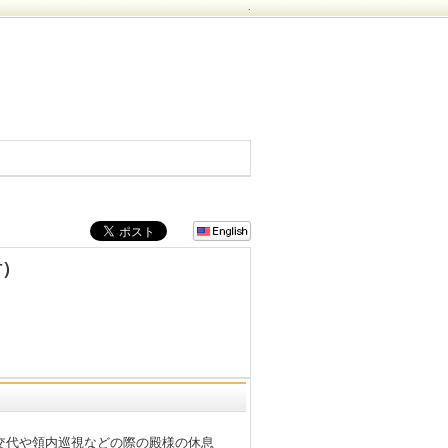
.
財）
交代や領内巡視などの際の殿様の休息