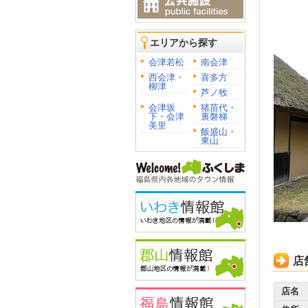
エリアから探す
会津若松
南会津
西会津・
喜多方
柳津
芦ノ牧
会津坂
猪苗代・
下・会津
裏磐梯
美里
飯盛山・
東山
店
店名