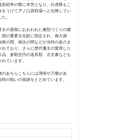
戊辰戦争の際に本営となり、白虎隊もこ
命をうけて戸ノ口原戦場へと出陣してい
した。
きの屋根におおわれた書院づくりの建
、国の重要文化財に指定され、御入御
御座の間、御次の間などが当時の姿のま
されており、さらに歴代藩主の愛用した
り品、参勤交代の道具類、古文書なども
されています。
のあちらこちらには弾痕や刀傷があ
当時の戦いの痕跡をとどめています。