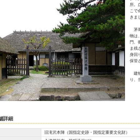
所。
こで
きま
茅葺
物は
門、
ま残
身回
保管
建物
り、
舗詳細
旧滝沢本陣（国指定史跡・国指定重要文化財）