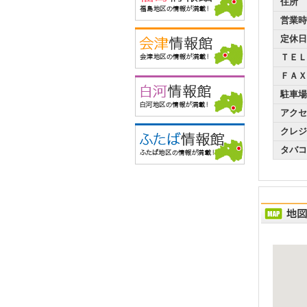
住所
営業時
定休日
ＴＥＬ
ＦＡＸ
駐車場
アクセ
クレジ
タバコ