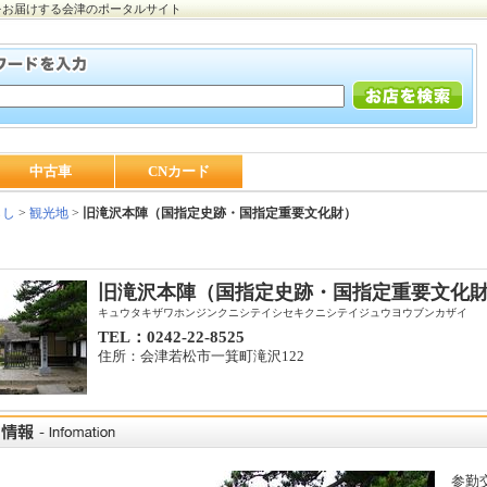
をお届けする会津のポータルサイト
中古車
CNカード
らし
>
観光地
>
旧滝沢本陣（国指定史跡・国指定重要文化財）
旧滝沢本陣（国指定史跡・国指定重要文化
キュウタキザワホンジンクニシテイシセキクニシテイジュウヨウブンカザイ
TEL：0242-22-8525
住所：会津若松市一箕町滝沢122
参勤