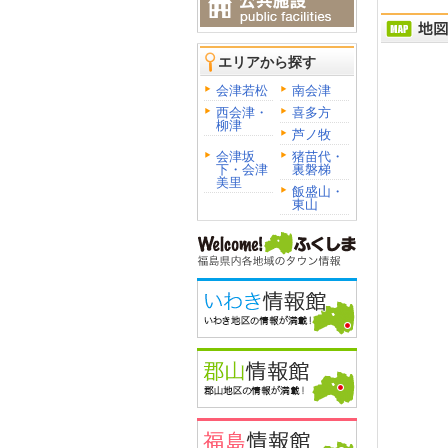
エリアから探す
会津若松
南会津
西会津・
喜多方
柳津
芦ノ牧
会津坂
猪苗代・
下・会津
裏磐梯
美里
飯盛山・
東山