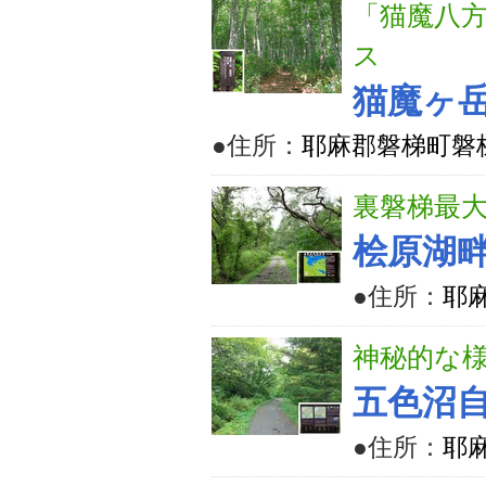
「猫魔八
ス
猫魔ヶ
●住所：
耶麻郡磐梯町磐
裏磐梯最
桧原湖
●住所：
耶
神秘的な
五色沼
●住所：
耶