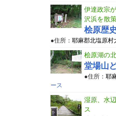
伊達政宗
沢浜を散
桧原歴
●住所：
耶麻郡北塩原村
桧原湖の
堂場山
●住所：
耶
ース
湿原、水
ス