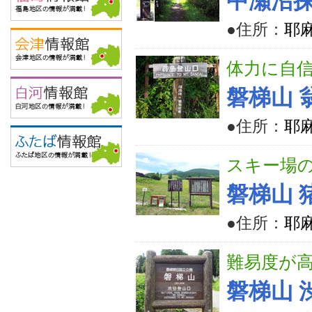
中瀬沼
●住所：
耶
体力に自
磐梯山 
●住所：
耶
スキー場
磐梯山 
●住所：
耶麻
難易度が
磐梯山 