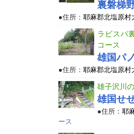
裏磐梯
●住所：
耶麻郡北塩原村
ラビスパ
コース
雄国パ
●住所：
耶麻郡北塩原村大
雄子沢川
雄国せ
●住所：
耶
ース