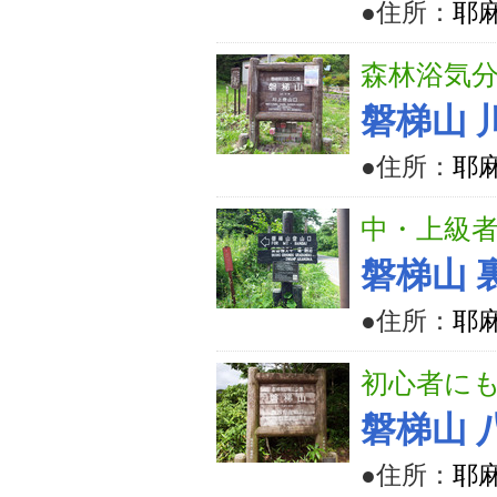
●住所：
耶
森林浴気
磐梯山 
●住所：
耶
中・上級
磐梯山 
●住所：
耶
初心者に
磐梯山 
●住所：
耶