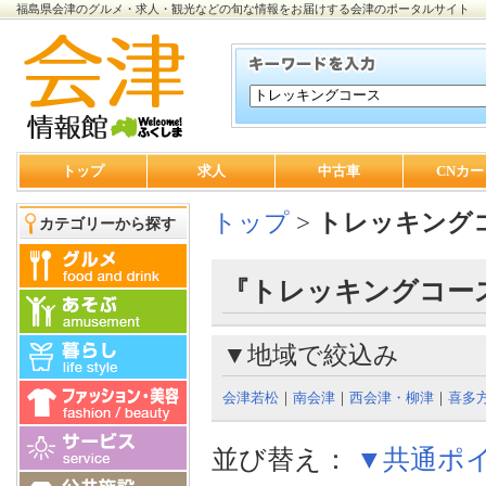
福島県会津のグルメ・求人・観光などの旬な情報をお届けする会津のポータルサイト
トップ
求人
中古車
CNカー
トップ
>
トレッキング
カテゴリーから探す
『トレッキングコース
▼地域で絞込み
会津若松
｜
南会津
｜
西会津・柳津
｜
喜多
並び替え：
▼共通ポ