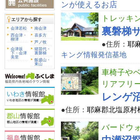
ンが使えるお店
トレッキ
エリアから探す
会津若松
南会津
裏磐梯
西会津・
喜多方
柳津
芦ノ牧
●住所：
耶麻
会津坂
猪苗代・
下・会津
裏磐梯
キング情報発信基地
美里
飯盛山・
東山
車椅子や
リアフリ
レンゲ
●住所：
耶麻郡北塩原村
バードウ