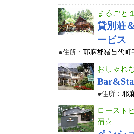
まるごと
貸別荘
ービス
●住所：
耶麻郡猪苗代町字
おしゃれ
Bar&St
●住所：
耶麻
ロースト
宿☆