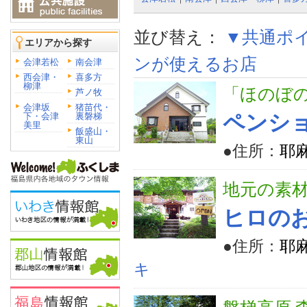
並び替え：
▼共通ポ
エリアから探す
ンが使えるお店
会津若松
南会津
西会津・
喜多方
柳津
「ほのぼ
芦ノ牧
会津坂
猪苗代・
下・会津
裏磐梯
ペンシ
美里
飯盛山・
東山
●住所：
耶
地元の素
ヒロの
●住所：
耶麻
キ