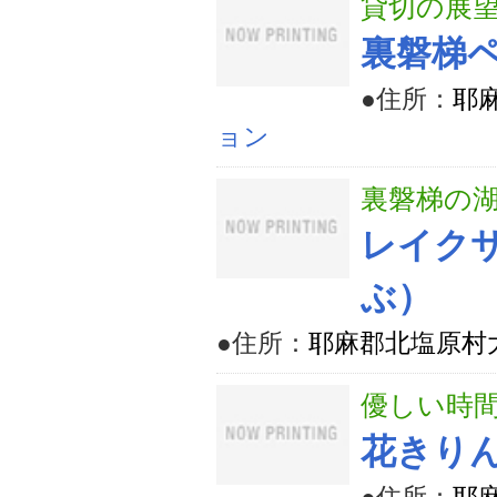
貸切の展
裏磐梯
●住所：
耶麻
ョン
裏磐梯の
レイクサ
ぶ）
●住所：
耶麻郡北塩原村大
優しい時
花きり