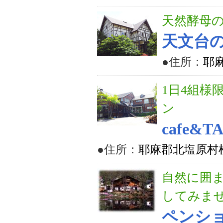
天然酵母
天文台
●住所：
耶
1日4組様
ン
cafe&
●住所：
耶麻郡北塩原村桧
自然に囲
してみま
ペンシ