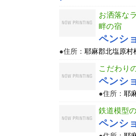
お洒落な
畔の宿
ペンショ
●住所：
耶麻郡北塩原村桧原
こだわり
ペンショ
●住所：
耶麻
鉄道模型
ペンショ
●住所：
耶麻