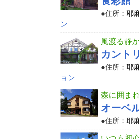
食彩館
●住所：
耶
ン
風渡る静
カント
●住所：
耶麻
ョン
森に囲ま
オーベ
●住所：
耶麻
いつも初