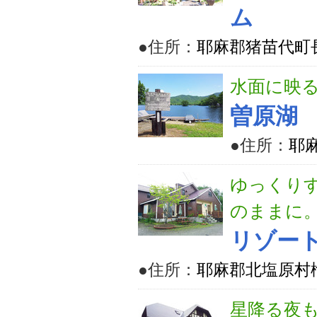
ム
●住所：
耶麻郡猪苗代町長田
水面に映
曽原湖
●住所：
耶
ゆっくり
のままに
リゾー
●住所：
耶麻郡北塩原村檜原
星降る夜