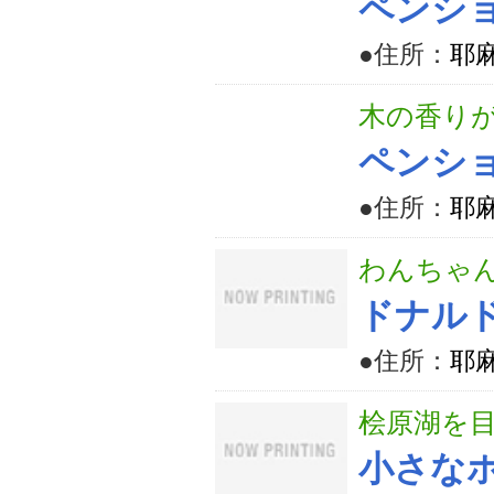
ペンシ
●住所：
耶
木の香り
ペンシ
●住所：
耶
わんちゃ
ドナル
●住所：
耶
桧原湖を
小さなホ