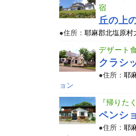
宿
丘の上
●住所：
耶麻郡北塩原村大
デザート
クラシ
●住所：
耶麻
ョン
『帰りた
ペンシ
●住所：
耶麻