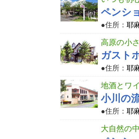
ペンシ
●住所：
耶麻
高原の小
ガスト
●住所：
耶麻
地酒とワ
小川の
●住所：
耶麻
大自然の