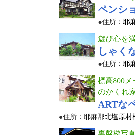
ペンシ
●住所：
耶麻
遊び心を
しゃく
●住所：
耶
標高800
のかくれ
ARTな
●住所：
耶麻郡北塩原村桧原
裏磐梯写