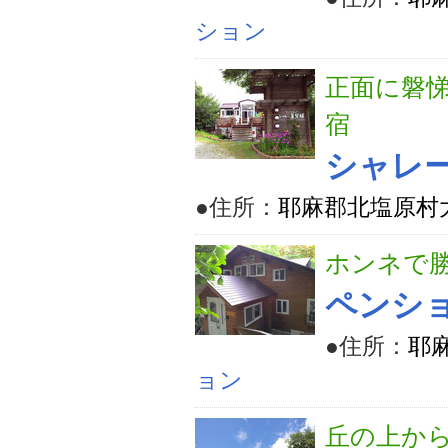
ション
正面に磐
宿
シャレ
●住所：
耶麻郡北塩原村大
ホンネで勝
ペンシ
●住所：
耶麻
ョン
丘の上か