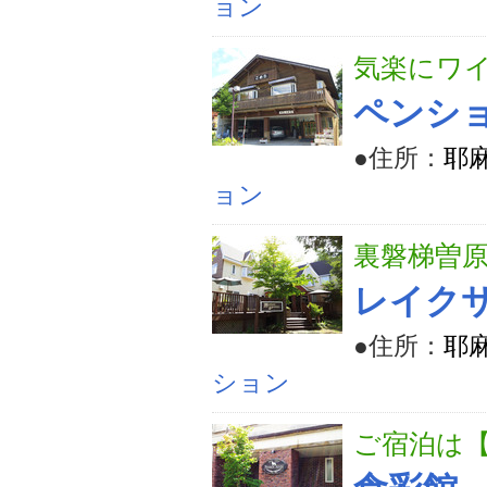
ョン
気楽にワ
ペンシ
●住所：
耶麻
ョン
裏磐梯曽
レイク
●住所：
耶麻
ション
ご宿泊は