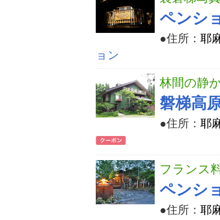
ペンシ
●住所：
耶麻
ョン
林間の静
磐梯高原
●住所：
耶
フランス
ペンシ
●住所：
耶