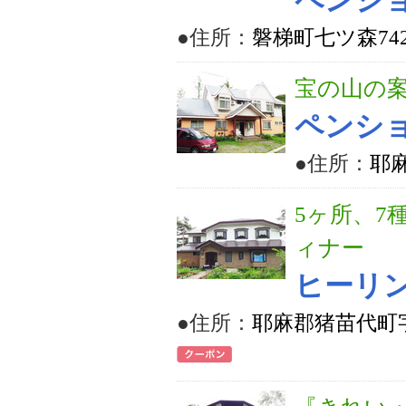
ペンシ
●住所：
磐梯町七ツ森7423
宝の山の
ペンショ
●住所：
耶
5ヶ所、7
ィナー
ヒーリ
●住所：
耶麻郡猪苗代町字