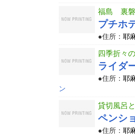
福島 裏
プチホ
●住所：
耶
四季折々の
ライダ
●住所：
耶麻
ン
貸切風呂
ペンシ
●住所：
耶麻