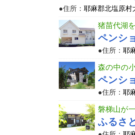
●住所：
耶麻郡北塩原村大
猪苗代湖
ペンショ
●住所：
耶麻
森の中の
ペンシ
●住所：
耶麻
磐梯山が
ふるさ
●住所：
耶麻