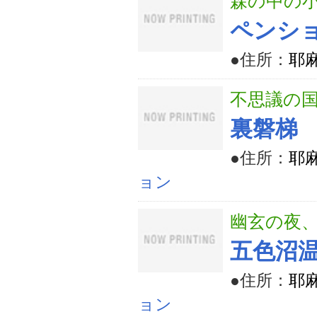
森の中の
ペンシ
●住所：
耶麻
不思議の
裏磐梯
●住所：
耶麻
ョン
幽玄の夜
五色沼温
●住所：
耶麻
ョン