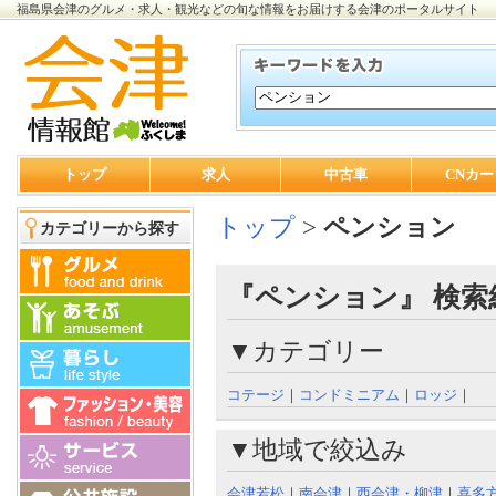
福島県会津のグルメ・求人・観光などの旬な情報をお届けする会津のポータルサイト
トップ
求人
中古車
CNカー
トップ
>
ペンション
カテゴリーから探す
『ペンション』 検索
▼カテゴリー
コテージ
｜
コンドミニアム
｜
ロッジ
｜
▼地域で絞込み
会津若松
｜
南会津
｜
西会津・柳津
｜
喜多