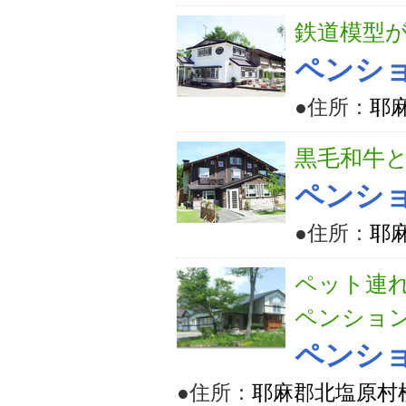
鉄道模型
ペンシ
●住所：
耶
黒毛和牛
ペンシ
●住所：
耶
ペット連
ペンショ
ペンシ
●住所：
耶麻郡北塩原村桧原