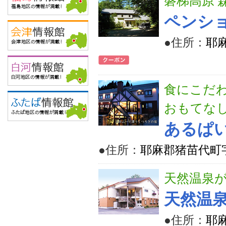
磐梯高原 
ペンショ
●住所：
耶麻
食にこだ
おもてな
あるぱい
●住所：
耶麻郡猪苗代町字
天然温泉
天然温
●住所：
耶麻