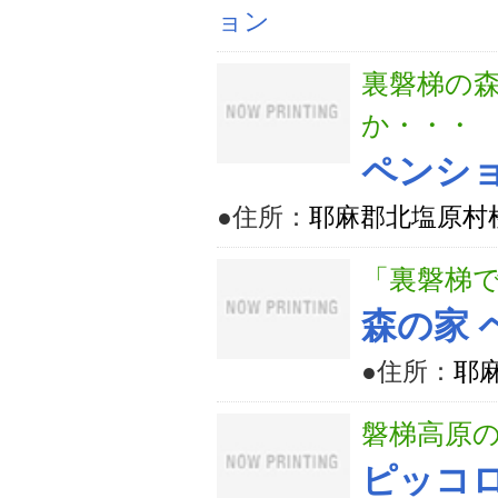
ョン
裏磐梯の
か・・・
ペンシ
●住所：
耶麻郡北塩原村桧
「裏磐梯
森の家
●住所：
耶
磐梯高原
ピッコ